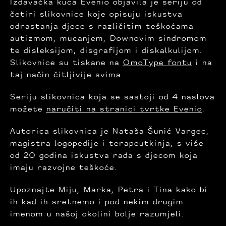
Izdavačka kuća Evenio objavila je seriju od
četiri slikovnice koje opisuju iskustva
odrastanja djece s različitim teškoćama -
autizmom, mucanjem, Downovim sindromom
te disleksijom, disgrafijom i diskalkulijom.
Slikovnice su tiskane na
OmoType fontu
i na
taj način čitljivije svima.
Seriju slikovnica koja se sastoji od 4 naslova
možete
naručiti na stranici tvrtke Evenio
.
Autorica slikovnica je Nataša Šunić Vargec,
magistra logopedije i terapeutkinja, s više
od 20 godina iskustva rada s djecom koja
imaju razvojne teškoće.
Upoznajte Miju, Marka, Petra i Tina kako bi
ih kad ih sretnemo i pod nekim drugim
imenom u našoj okolini bolje razumjeli.