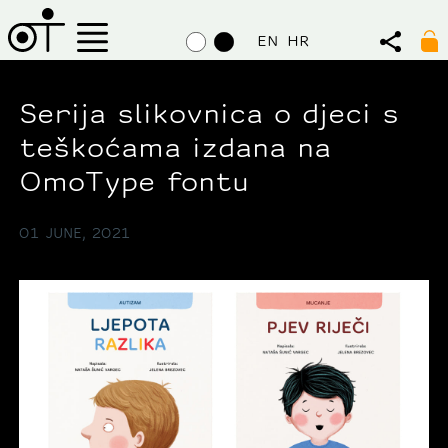
EN
HR
Serija slikovnica o djeci s
teškoćama izdana na
OmoType fontu
01 JUNE, 2021