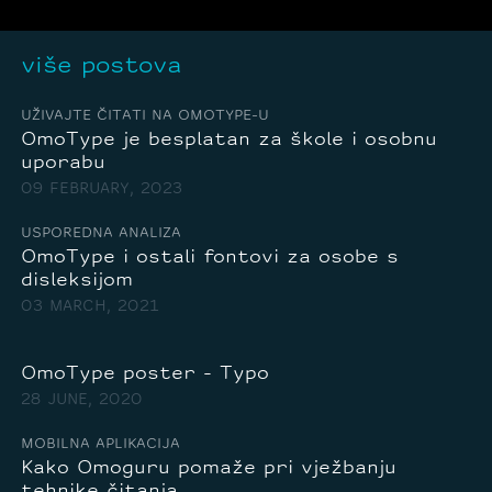
više postova
UŽIVAJTE ČITATI NA OMOTYPE-U
OmoType je besplatan za škole i osobnu
uporabu
09 FEBRUARY, 2023
USPOREDNA ANALIZA
OmoType i ostali fontovi za osobe s
disleksijom
03 MARCH, 2021
OmoType poster - Typo
28 JUNE, 2020
MOBILNA APLIKACIJA
Kako Omoguru pomaže pri vježbanju
tehnike čitanja