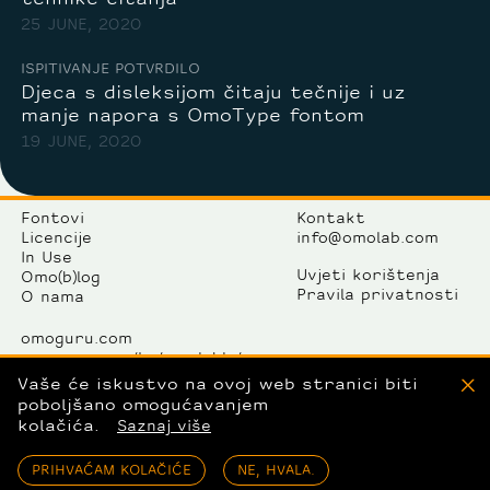
25 JUNE, 2020
ISPITIVANJE POTVRDILO
Djeca s disleksijom čitaju tečnije i uz
manje napora s OmoType fontom
19 JUNE, 2020
Fontovi
Kontakt
Licencije
info@omolab.com
In Use
Uvjeti korištenja
Omo(b)log
Pravila privatnosti
O nama
omoguru.com
omoguru.com/hr/readable/
omolab.com
Vaše će iskustvo na ovoj web stranici biti
X
omogallery.com
poboljšano omogućavanjem
kolačića.
Saznaj više
OmoLab komunikacije d.o.o.
Avenija Dubrovnik 15/12
PRIHVAĆAM KOLAČIĆE
NE, HVALA.
10000 Zagreb