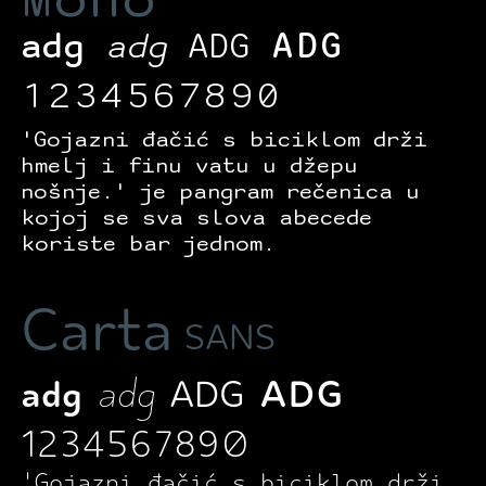
adg
adg
ADG
ADG
1234567890
'Gojazni đačić s biciklom drži
hmelj i finu vatu u džepu
nošnje.' je pangram rečenica u
kojoj se sva slova abecede
koriste bar jednom.
Carta
SANS
adg
adg
ADG
ADG
1234567890
'Gojazni đačić s biciklom drži