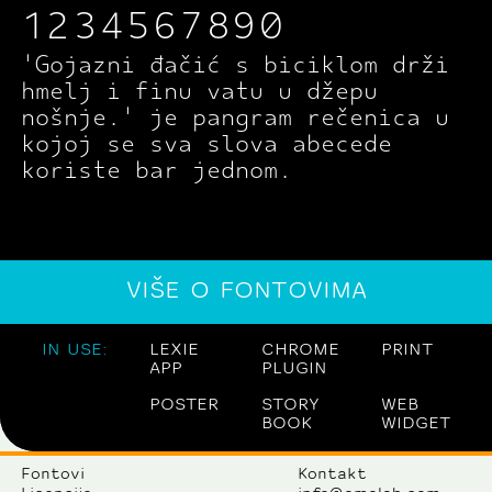
1234567890
'Gojazni đačić s biciklom drži
hmelj i finu vatu u džepu
nošnje.' je pangram rečenica u
kojoj se sva slova abecede
koriste bar jednom.
VIŠE O FONTOVIMA
IN USE:
LEXIE
CHROME
PRINT
APP
PLUGIN
POSTER
STORY
WEB
BOOK
WIDGET
Fontovi
Kontakt