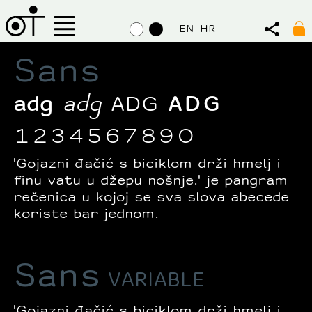
EN
HR
Sans
adg
adg
ADG
ADG
1234567890
'Gojazni đačić s biciklom drži hmelj i
finu vatu u džepu nošnje.' je pangram
rečenica u kojoj se sva slova abecede
koriste bar jednom.
Sans
VARIABLE
'Gojazni đačić s biciklom drži hmelj i