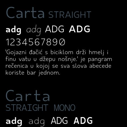
Carta
STRAIGHT
adg
adg
ADG
ADG
1234567890
'Gojazni đačić s biciklom drži hmelj i
finu vatu u džepu nošnje.' je pangram
rečenica u kojoj se sva slova abecede
koriste bar jednom.
Carta
STRAIGHT MONO
adg
adg
ADG
ADG