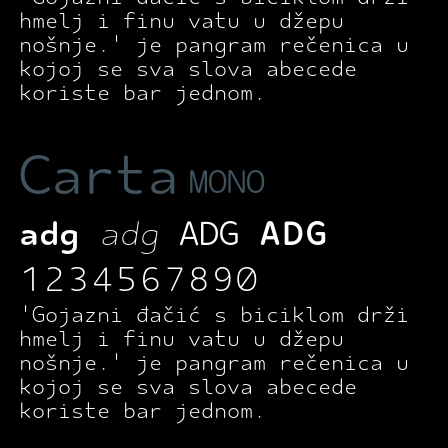
hmelj i finu vatu u džepu
nošnje.' je pangram rečenica u
kojoj se sva slova abecede
koriste bar jednom.
Carta
MONO
adg
adg
ADG
ADG
1234567890
'Gojazni đačić s biciklom drži
hmelj i finu vatu u džepu
nošnje.' je pangram rečenica u
kojoj se sva slova abecede
koriste bar jednom.