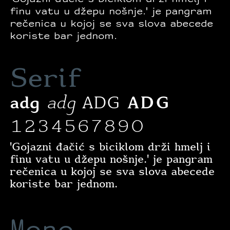
finu vatu u džepu nošnje.' je pangram
rečenica u kojoj se sva slova abecede
koriste bar jednom.
Serif
adg
adg
ADG
ADG
1234567890
'Gojazni đačić s biciklom drži hmelj i
finu vatu u džepu nošnje.' je pangram
rečenica u kojoj se sva slova abecede
koriste bar jednom.
Mono