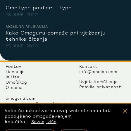
OmoType poster - Typo
28 JUNE, 2020
MOBILNA APLIKACIJA
Kako Omoguru pomaže pri vježbanju
tehnike čitanja
25 JUNE, 2020
Fontovi
Kontakt
Licencije
info@omolab.com
In Use
Uvjeti korištenja
Omo(b)log
Pravila privatnosti
O nama
omoguru.com
omoguru.com/hr/readable/
omolab.com
Vaše će iskustvo na ovoj web stranici biti
X
omogallery.com
poboljšano omogućavanjem
kolačića.
Saznaj više
OmoLab komunikacije d.o.o.
Avenija Dubrovnik 15/12