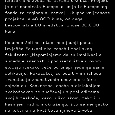
izlazak proizvoda na strana tržišta. Projekt
je sufinancirala Europska unija iz Europskog
fonda za regionalni razvoj. Ukupna vrijednost
projekta je 40.000 kuna, od čega
bespovratna EU sredstva iznose 30.000
kuna.
Posebno želimo istaći posljednji pasus
izvješća Edukacijsko rehabilitacijskog
fakulteta: „Napominjemo da su implikacije
suradnje znanosti i poduzetništva u ovom
slučaju itekako veće od unaprijeđenja same
aplikacije. Pokazatelj su pozitivnih ishoda
translacije znanstvenih spoznaja u širu
zajednicu. Konkretno, osobe s disleksijom
svakodnevno se suočavaju s posljedicama
svojih teškoća, kako u školskom, tako i u
kasnijem radnom okruženju, što se nerijetko
reflektira na kvalitetu njihova života