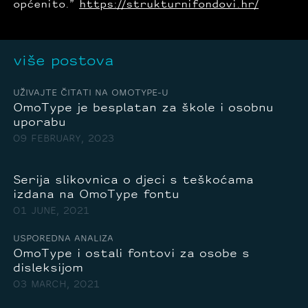
općenito.”
https://strukturnifondovi.hr/
više postova
UŽIVAJTE ČITATI NA OMOTYPE-U
OmoType je besplatan za škole i osobnu
uporabu
09 FEBRUARY, 2023
Serija slikovnica o djeci s teškoćama
izdana na OmoType fontu
01 JUNE, 2021
USPOREDNA ANALIZA
OmoType i ostali fontovi za osobe s
disleksijom
03 MARCH, 2021