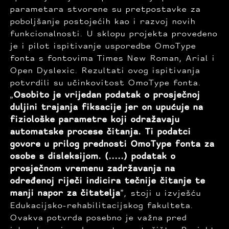
parametara stvorene su pretpostavke za
poboljšanje postojećih kao i razvoj novih
funkcionalnosti. U sklopu projekta provedeno
je i pilot ispitivanje usporedbe OmoType
fonta s fontovima Times New Roman, Arial i
Open Dyslexic. Rezultati ovog ispitivanja
potvrdili su učinkovitost OmoType fonta.
„
Osobito je vrijedan podatak o prosječnoj
duljini trajanja fiksacije jer on upućuje na
fiziološke parametre koji odražavaju
automatske procese čitanja. Ti podatci
govore u prilog prednosti OmoType fonta za
osobe s disleksijom. (.....) podatak o
prosječnom vremenu zadržavanja na
određenoj riječi indicira tečnije čitanje te
manji napor za čitatelja
”, stoji u izvješću
Edukacijsko-rehabilitacijskog fakulteta.
Ovakva potvrda posebno je važna pred