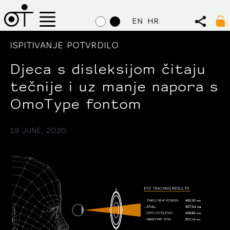
EN
HR
ISPITIVANJE POTVRDILO
Djeca s disleksijom čitaju
tečnije i uz manje napora s
OmoType fontom
19 JUNE, 2020